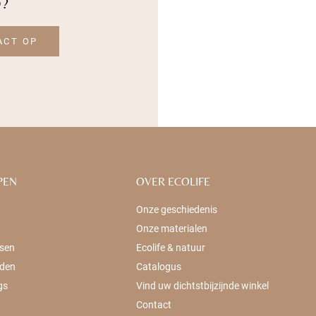
D?
ACT OP
PEN
OVER ECOLIFE
Onze geschiedenis
Onze materialen
sen
Ecolife & natuur
den
Catalogus
gs
Vind uw dichtstbijzijnde winkel
Contact