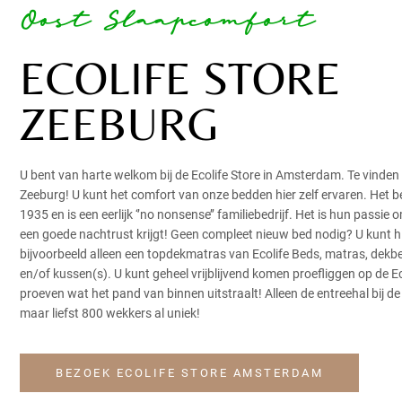
Oost Slaapcomfort
ECOLIFE STORE
ZEEBURG
U bent van harte welkom bij de Ecolife Store in Amsterdam. Te vinden
Zeeburg! U kunt het comfort van onze bedden hier zelf ervaren. Het be
1935 en is een eerlijk ‘’no nonsense’’ familiebedrijf. Het is hun passie
een goede nachtrust krijgt! Geen compleet nieuw bed nodig? U kunt hi
bijvoorbeeld alleen een topdekmatras van Ecolife Beds, matras, dek
en/of kussen(s). U kunt geheel vrijblijvend komen proefliggen op de E
proeven wat het pand van binnen uitstraalt! Alleen de entreehal bij de
maar liefst 800 wekkers al uniek!
BEZOEK ECOLIFE STORE AMSTERDAM