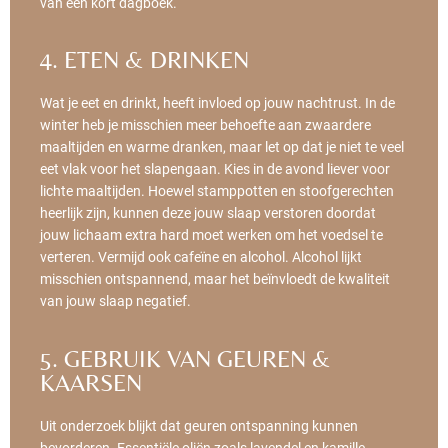
van een kort dagboek.
4. ETEN & DRINKEN
Wat je eet en drinkt, heeft invloed op jouw nachtrust. In de
winter heb je misschien meer behoefte aan zwaardere
maaltijden en warme dranken, maar let op dat je niet te veel
eet vlak voor het slapengaan. Kies in de avond liever voor
lichte maaltijden. Hoewel stamppotten en stoofgerechten
heerlijk zijn, kunnen deze jouw slaap verstoren doordat
jouw lichaam extra hard moet werken om het voedsel te
verteren. Vermijd ook cafeïne en alcohol. Alcohol lijkt
misschien ontspannend, maar het beïnvloedt de kwaliteit
van jouw slaap negatief.
5. GEBRUIK VAN GEUREN &
KAARSEN
Uit
onderzoek
blijkt dat geuren ontspanning kunnen
bevorderen. Essentiële oliën zoals lavendel en kamille