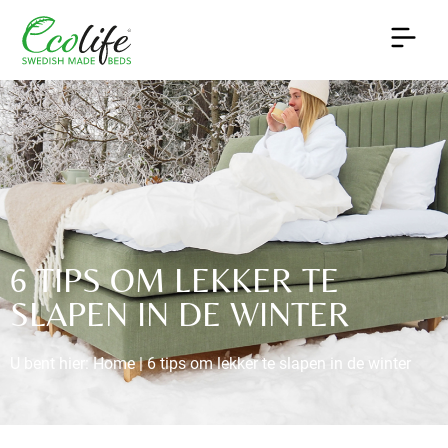
6 TIPS OM LEKKER TE
SLAPEN IN DE WINTER
U bent hier:
Home
|
6 tips om lekker te slapen in de winter