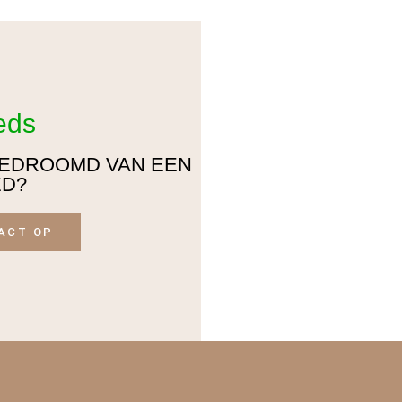
eds
 GEDROOMD VAN EEN
ED?
ACT OP