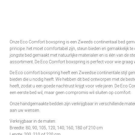
Onze Eco Comfort boxspring is een Zweeds continentaal bed gem
principe: het moet comfortabel zijn, steun bieden en gemakkelijk te
jongste bed gemaakt met natuurlijke materialen en is één van de st
assortiment. De Eco Comfort boxspring is perfect voor wie graag w
De Eco comfort boxspring heeft een Zweedse continentale stijl g
bieden die u nodig heeft. We hebben dit bed ontworpen met de beste
heeft, zodat u een goede nachtrust krijgt voor vele jaren. De Eco Co
een eerste bed wil, maar geen compromis wil sluiten op comfort.
Onze handgemaakte bedden zijn verkrijgbaar in verschillende ma
aan uw wensen.
Verkrijgbaar in de maten:
Breedte: 80, 90, 105, 120, 140, 160, 180 of 210 cm
Lengte: 200, 210 of 220 cm