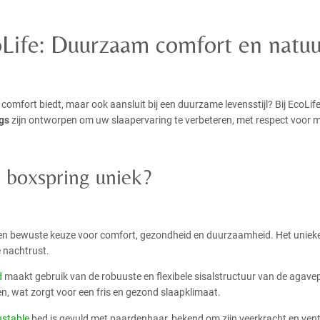
oLife: Duurzaam comfort en natuur
em comfort biedt, maar ook aansluit bij een duurzame levensstijl? Bij EcoL
gs
zijn ontworpen om uw slaapervaring te verbeteren, met respect voor m
 boxspring uniek?
 een bewuste keuze voor comfort, gezondheid en duurzaamheid. Het unieke 
e nachtrust.
d
maakt gebruik van de robuuste en flexibele sisalstructuur van de agavepl
en, wat zorgt voor een fris en gezond slaapklimaat.
ustable
bed is gevuld met paardenhaar, bekend om zijn veerkracht en vent