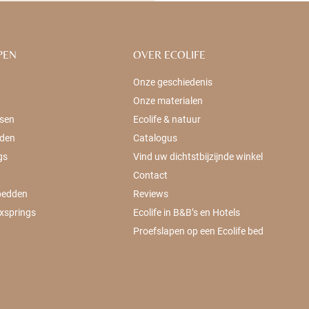
PEN
OVER ECOLIFE
Onze geschiedenis
Onze materialen
sen
Ecolife & natuur
den
Catalogus
gs
Vind uw dichtstbijzijnde winkel
Contact
bedden
Reviews
xsprings
Ecolife in B&B’s en Hotels
Proefslapen op een Ecolife bed