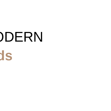
ODERN
ds